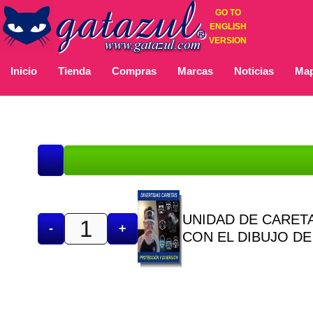
GO TO
ENGLISH
VERSION
Inicio
Tienda
Compras
Marcas
Noticias
Map
UNIDAD DE CARETA
-
+
CON EL DIBUJO D