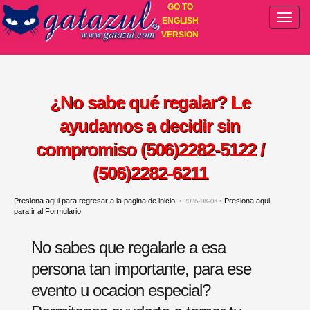
GO TO
ENGLISH
VERSION
¿No sabe qué regalar? Le
ayudamos a decidir sin
compromiso (506)2282-5122 /
(506)2282-6211
• 2026-08-08 •
Presiona aqui para regresar a la pagina de inicio.
Presiona aqui,
para ir al Formulario
No sabes que regalarle a esa
persona tan importante, para ese
evento u ocacion especial?