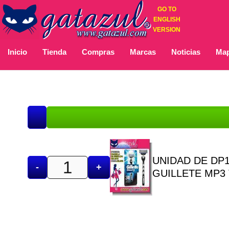
GO TO
ENGLISH
VERSION
Inicio
Tienda
Compras
Marcas
Noticias
Map
UNIDAD DE DP1
-
+
GUILLETE MP3 