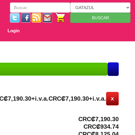
BUSCAR
Login
C₡7,190.30+i.v.a.
CRC₡7,190.30+i.v.a.
x
CRC₡7,190.30
CRC₡934.74
CRC₡8,125.04