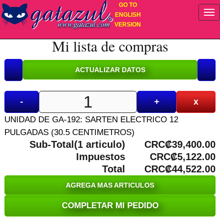
GO TO
ENGLISH
VERSION
Mi lista de compras
-
+
x
UNIDAD DE GA-192: SARTEN ELECTRICO 12
PULGADAS (30.5 CENTIMETROS)
Sub-Total(1 articulo)
CRC₡39,400.00
Impuestos
CRC₡5,122.00
Total
CRC₡44,522.00
AGREGA MAS ARTICULOS
COMPLETAR MI PEDIDO