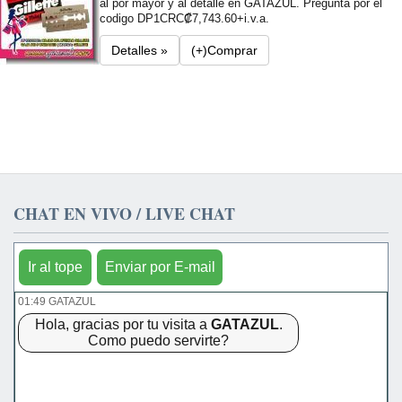
al por mayor y al detalle en GATAZUL. Pregunta por el
codigo DP1
CRC₡7,743.60+i.v.a.
Detalles »
(+)Comprar
CHAT EN VIVO / LIVE CHAT
Ir al tope
Enviar por E-mail
01:49 GATAZUL
Hola, gracias por tu visita a
GATAZUL
.
Como puedo servirte?