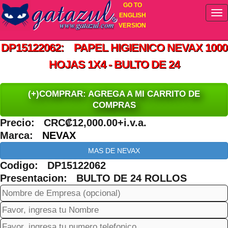
GO TO
ENGLISH
VERSION
DP15122062: PAPEL HIGIENICO NEVAX 1000
HOJAS 1X4 - BULTO DE 24
(+)COMPRAR: AGREGA A MI CARRITO DE
COMPRAS
Precio: CRC₡12,000.00+i.v.a.
Marca:
NEVAX
MAS DE NEVAX
Codigo: DP15122062
Presentacion: BULTO DE 24 ROLLOS