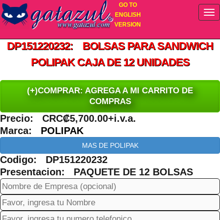
GO TO
ENGLISH
VERSION
DP151220232: BOLSAS PARA SANDWICH
POLIPAK CAJA DE 12 UNIDADES
(+)COMPRAR: AGREGA A MI CARRITO DE
COMPRAS
Precio: CRC₡5,700.00+i.v.a.
Marca:
POLIPAK
MAS DE POLIPAK
Codigo: DP151220232
Presentacion: PAQUETE DE 12 BOLSAS