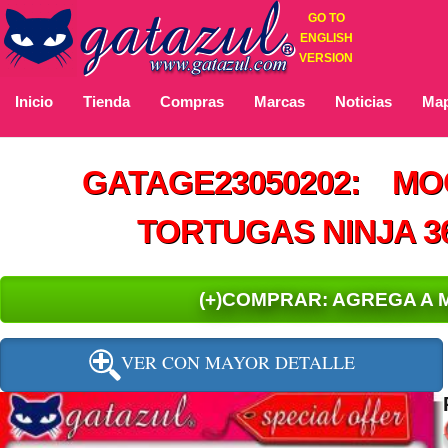
GO TO
ENGLISH
VERSION
Inicio
Tienda
Compras
Marcas
Noticias
Map
GATAGE23050202: MOC
TORTUGAS NINJA 3
(+)COMPRAR: AGREGA A 
VER CON MAYOR DETALLE