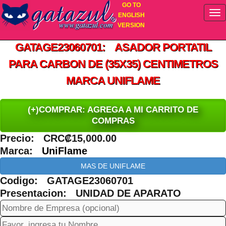
GO TO
ENGLISH
VERSION
GATAGE23060701: ASADOR PORTATIL
PARA CARBON DE (35X35) CENTIMETROS
MARCA UNIFLAME
(+)COMPRAR: AGREGA A MI CARRITO DE
COMPRAS
Precio: CRC₡15,000.00
Marca:
UniFlame
MAS DE UNIFLAME
Codigo: GATAGE23060701
Presentacion: UNIDAD DE APARATO