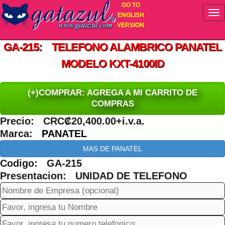
GO TO
ENGLISH
VERSION
GA-215: TELEFONO ALAMBRICO PANATEL
MODELO KXT-4100ID
(+)COMPRAR: AGREGA A MI CARRITO DE
COMPRAS
Precio: CRC₡20,400.00+i.v.a.
Marca:
PANATEL
MAS DE PANATEL
Codigo: GA-215
Presentacion: UNIDAD DE TELEFONO