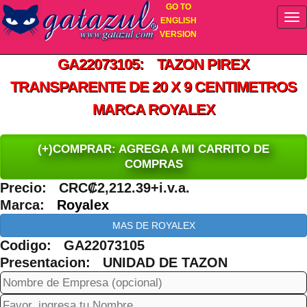
GO TO
ENGLISH
VERSION
GA22073105: TAZON PIREX
TRANSPARENTE DE 20 X 9 CENTIMETROS
MARCA ROYALEX
(+)COMPRAR: AGREGA A MI CARRITO DE
COMPRAS
Precio: CRC₡2,212.39+i.v.a.
Marca:
Royalex
MAS DE ROYALEX
Codigo: GA22073105
Presentacion: UNIDAD DE TAZON