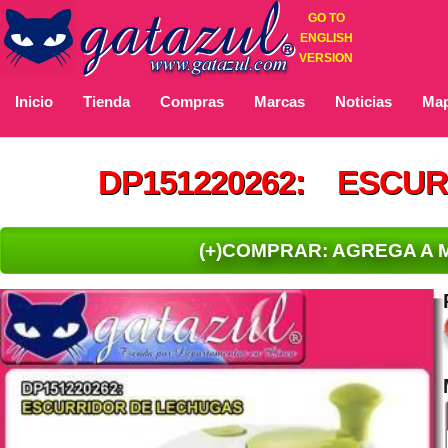
GO TO
ENGLISH
VERSION
Inicio
Tienda
Compras
Marcas
Noticias
Map
DP151220262: ESCU
(+)COMPRAR: AGREGA A 