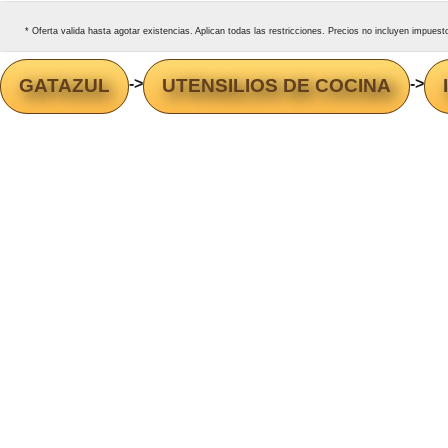
* Oferta valida hasta agotar existencias. Aplican todas las restricciones. Precios no incluyen impues
GATAZUL
->
UTENSILIOS DE COCINA
->