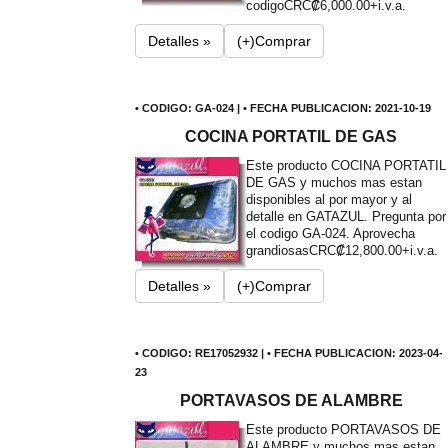
codigo
CRC₡6,000.00+i.v.a.
Detalles »
(+)Comprar
• CODIGO: GA-024 | • FECHA PUBLICACION: 2021-10-19
COCINA PORTATIL DE GAS
Este producto COCINA PORTATIL
DE GAS y muchos mas estan
disponibles al por mayor y al
detalle en GATAZUL. Pregunta por
el codigo GA-024. Aprovecha
grandiosas
CRC₡12,800.00+i.v.a.
Detalles »
(+)Comprar
• CODIGO: RE17052932 | • FECHA PUBLICACION: 2023-04-
23
PORTAVASOS DE ALAMBRE
Este producto PORTAVASOS DE
ALAMBRE y muchos mas estan