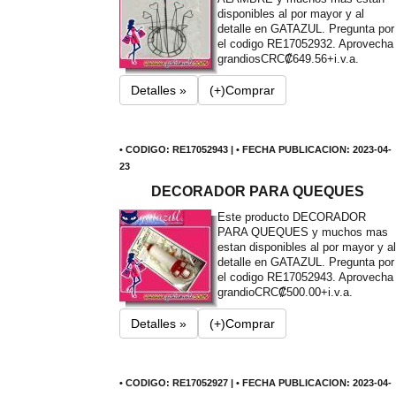
disponibles al por mayor y al
detalle en GATAZUL. Pregunta por
el codigo RE17052932. Aprovecha
grandios
CRC₡649.56+i.v.a.
Detalles »
(+)Comprar
• CODIGO: RE17052943 | • FECHA PUBLICACION: 2023-04-
23
DECORADOR PARA QUEQUES
Este producto DECORADOR
PARA QUEQUES y muchos mas
estan disponibles al por mayor y al
detalle en GATAZUL. Pregunta por
el codigo RE17052943. Aprovecha
grandio
CRC₡500.00+i.v.a.
Detalles »
(+)Comprar
• CODIGO: RE17052927 | • FECHA PUBLICACION: 2023-04-