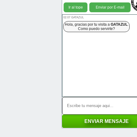
Ir al tope
Enviar por E-mail
02:07 GATAZUL
Hola, gracias por tu visita a
GATAZUL
.
Como puedo servirte?