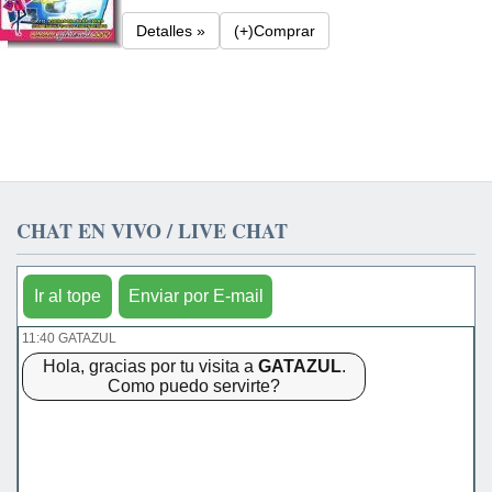
Detalles »
(+)Comprar
CHAT EN VIVO / LIVE CHAT
Ir al tope
Enviar por E-mail
11:40 GATAZUL
Hola, gracias por tu visita a
GATAZUL
.
Como puedo servirte?