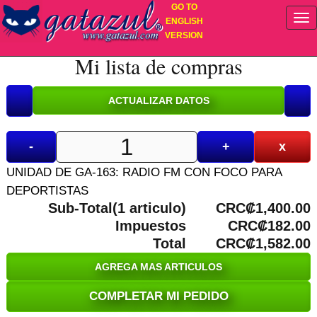
GO TO
ENGLISH
VERSION
Mi lista de compras
-
+
x
UNIDAD DE GA-163: RADIO FM CON FOCO PARA
DEPORTISTAS
Sub-Total(1 articulo)
CRC₡1,400.00
Impuestos
CRC₡182.00
Total
CRC₡1,582.00
AGREGA MAS ARTICULOS
COMPLETAR MI PEDIDO