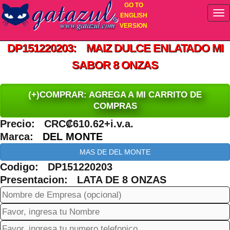
GO TO
ENGLISH
VERSION
DP151220203: MAIZ DULCE ENLATADO MI
SABOR 8 ONZAS
(+)COMPRAR: AGREGA A MI CARRITO DE
COMPRAS
Precio: CRC₡610.62+i.v.a.
Marca:
DEL MONTE
MAS DE DEL MONTE
Codigo: DP151220203
Presentacion: LATA DE 8 ONZAS