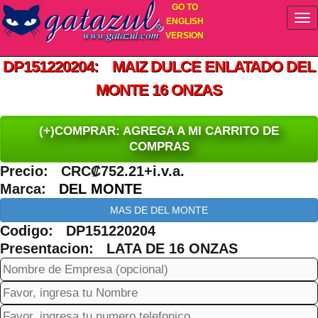
GO TO
ENGLISH
VERSION
DP151220204: MAIZ DULCE ENLATADO DEL
MONTE 16 ONZAS
(+)COMPRAR: AGREGA A MI CARRITO DE
COMPRAS
Precio: CRC₡752.21+i.v.a.
Marca:
DEL MONTE
MAS DE DEL MONTE
Codigo: DP151220204
Presentacion: LATA DE 16 ONZAS