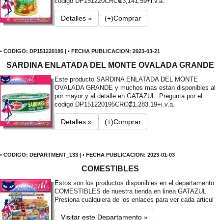
codigo DP151220
CRC₡3,141.59+i.v.a.
Detalles »
(+)Comprar
• CODIGO: DP151220195 | • FECHA PUBLICACION: 2023-03-21
SARDINA ENLATADA DEL MONTE OVALADA GRANDE
Este producto SARDINA ENLATADA DEL MONTE
OVALADA GRANDE y muchos mas estan disponibles al
por mayor y al detalle en GATAZUL. Pregunta por el
codigo DP151220195
CRC₡1,283.19+i.v.a.
Detalles »
(+)Comprar
• CODIGO: DEPARTMENT_133 | • FECHA PUBLICACION: 2023-01-03
COMESTIBLES
Estos son los productos disponibles en el departamento
COMESTIBLES de nuestra tienda en linea GATAZUL.
Presiona cualquiera de los enlaces para ver cada articul
Visitar este Departamento »