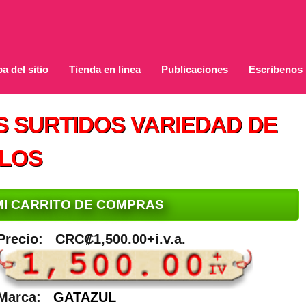
a del sitio
Tienda en linea
Publicaciones
Escribenos
S SURTIDOS VARIEDAD DE
ILOS
MI CARRITO DE COMPRAS
Precio:
CRC₡1,500.00+i.v.a.
Marca:
GATAZUL