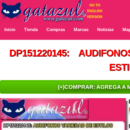
GO TO
ENGLISH
VERSION
Inicio
Tienda
Compras
Marcas
Noticias
Map
DP151220145: AUDIFONO
EST
(+)COMPRAR: AGREGA A 