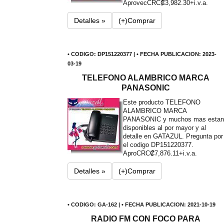
Aprovec
CRC₡3,982.30+i.v.a.
Detalles »
(+)Comprar
• CODIGO: DP151220377 | • FECHA PUBLICACION: 2023-
03-19
TELEFONO ALAMBRICO MARCA
PANASONIC
Este producto TELEFONO
ALAMBRICO MARCA
PANASONIC y muchos mas estan
disponibles al por mayor y al
detalle en GATAZUL. Pregunta por
el codigo DP151220377.
Apro
CRC₡7,876.11+i.v.a.
Detalles »
(+)Comprar
• CODIGO: GA-162 | • FECHA PUBLICACION: 2021-10-19
RADIO FM CON FOCO PARA