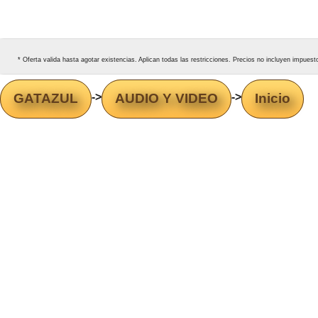
* Oferta valida hasta agotar existencias. Aplican todas las restricciones. Precios no incluyen impues
GATAZUL
->
AUDIO Y VIDEO
->
Inicio