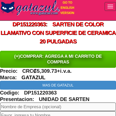
GO TO
ENGLISH
VERSION
DP151220363: SARTEN DE COLOR
LLAMATIVO CON SUPERFICIE DE CERAMICA
20 PULGADAS
(+)COMPRAR: AGREGA A MI CARRITO DE
COMPRAS
Precio: CRC₡5,309.73+i.v.a.
Marca:
GATAZUL
MAS DE GATAZUL
Codigo: DP151220363
Presentacion: UNIDAD DE SARTEN