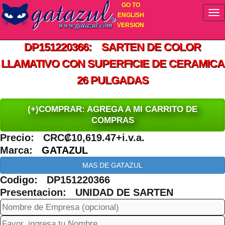
GO TO
ENGLISH
VERSION
DP151220366: SARTEN DE COLOR
LLAMATIVO CON SUPERFICIE DE CERAMICA
26 PULGADAS
(+)COMPRAR: AGREGA A MI CARRITO DE
COMPRAS
Precio: CRC₡10,619.47+i.v.a.
Marca:
GATAZUL
MAS DE GATAZUL
Codigo: DP151220366
Presentacion: UNIDAD DE SARTEN