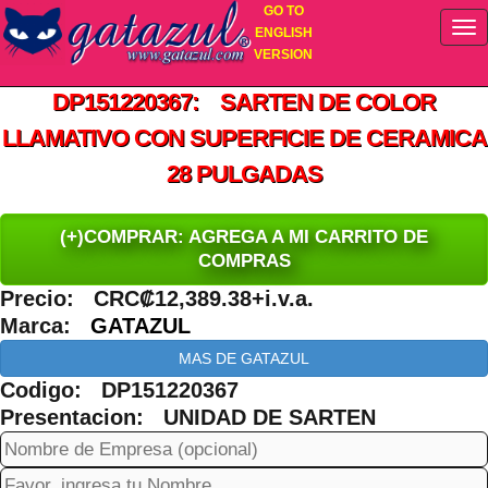
GO TO
ENGLISH
VERSION
DP151220367: SARTEN DE COLOR
LLAMATIVO CON SUPERFICIE DE CERAMICA
28 PULGADAS
(+)COMPRAR: AGREGA A MI CARRITO DE
COMPRAS
Precio: CRC₡12,389.38+i.v.a.
Marca:
GATAZUL
MAS DE GATAZUL
Codigo: DP151220367
Presentacion: UNIDAD DE SARTEN